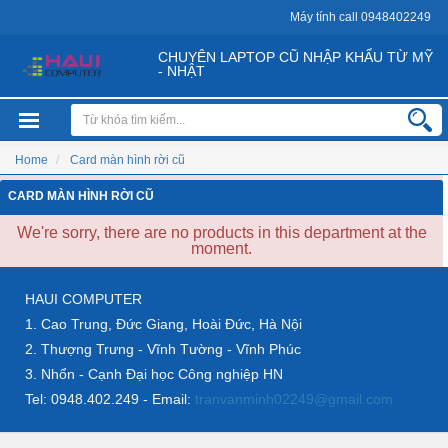
Máy tính call 0948402249
CHUYÊN LAPTOP CŨ NHẬP KHẨU TỪ MỸ
- NHẬT
Home
Card màn hình rời cũ
CARD MÀN HÌNH RỜI CŨ
We're sorry, there are no products in this department at the
moment.
HAUI COMPUTER
1. Cao Trung, Đức Giang, Hoài Đức, Hà Nội
2. Thượng Trưng - Vĩnh Tường - Vĩnh Phúc
3. Nhổn - Cạnh Đại học Công nghiệp HN
Tel: 0948.402.249 - Email:
tranvanminh02249@gmail.com