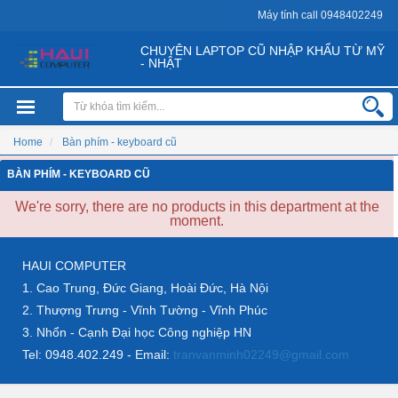
Máy tính call 0948402249
CHUYÊN LAPTOP CŨ NHẬP KHẨU TỪ MỸ
- NHẬT
Home
Bàn phím - keyboard cũ
BÀN PHÍM - KEYBOARD CŨ
We're sorry, there are no products in this department at the
moment.
HAUI COMPUTER
1. Cao Trung, Đức Giang, Hoài Đức, Hà Nội
2. Thượng Trưng - Vĩnh Tường - Vĩnh Phúc
3. Nhổn - Cạnh Đại học Công nghiệp HN
Tel: 0948.402.249 - Email:
tranvanminh02249@gmail.com