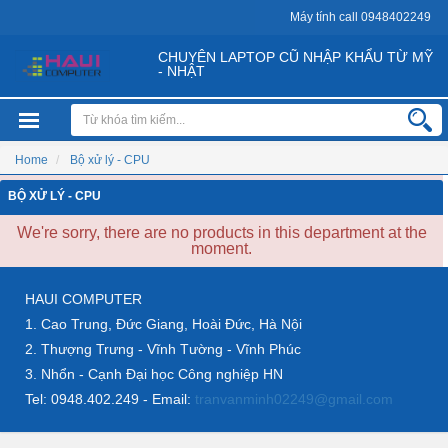
Máy tính call 0948402249
CHUYÊN LAPTOP CŨ NHẬP KHẨU TỪ MỸ
- NHẬT
Home
Bộ xử lý - CPU
BỘ XỬ LÝ - CPU
We're sorry, there are no products in this department at the
moment.
HAUI COMPUTER
1. Cao Trung, Đức Giang, Hoài Đức, Hà Nội
2. Thượng Trưng - Vĩnh Tường - Vĩnh Phúc
3. Nhổn - Cạnh Đại học Công nghiệp HN
Tel: 0948.402.249 - Email:
tranvanminh02249@gmail.com